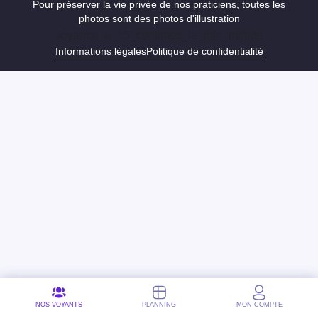
Pour préserver la vie privée de nos praticiens, toutes les
photos sont des photos d'illustration
voyance_a_15_centimes_la_min_minute
Informations légales
Politique de confidentialité
NOS VOYANTS
NOS VOYANTS
PLANNING
PLANNING
MON COMPTE
MON COMPTE