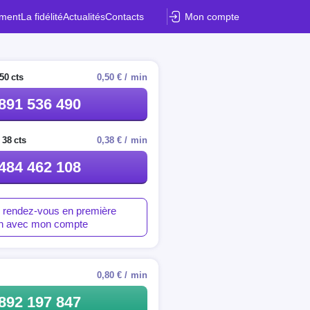
ement
La fidélité
Actualités
Contacts
Mon compte
50 cts
0,50 € / min
891 536 490
 38 cts
0,38 € / min
484 462 108
 rendez-vous en première
on avec mon compte
0,80 € / min
892 197 847