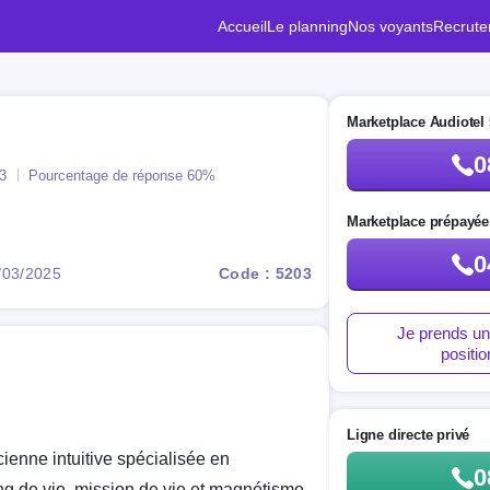
Accueil
Le planning
Nos voyants
Recrut
Marketplace Audiotel 
0
Pourcentage de réponse
60%
3
Marketplace prépayée
0
5/03/2025
Code : 5203
Je prends un
positi
Ligne directe privé
cienne intuitive spécialisée en
0
g de vie, mission de vie et magnétisme.