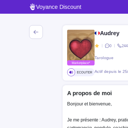
Voyance Discount
Audrey
0
244
Tarologue
Marketplace*
Actif depuis le 2
ECOUTER
A propos de moi
Bonjour et bienvenue,
Je me présente : Audrey, prati
cartomancie, pendule, coachin