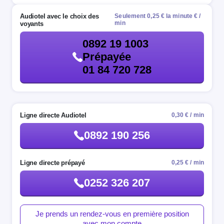
Audiotel avec le choix des
Seulement 0,25 € la minute € /
min
voyants
0892 19 1003
Prépayée
01 84 720 728
Ligne directe Audiotel
0,30 € / min
0892 190 256
Ligne directe prépayé
0,25 € / min
0252 326 207
Je prends un rendez-vous en première position
avec mon compte