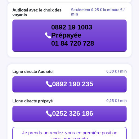
Audiotel avec le choix des
Seulement 0,25 € la minute € /
min
voyants
0892 19 1003
Prépayée
01 84 720 728
Ligne directe Audiotel
0,30 € / min
0892 190 235
Ligne directe prépayé
0,25 € / min
0252 326 186
Je prends un rendez-vous en première position
avec mon compte