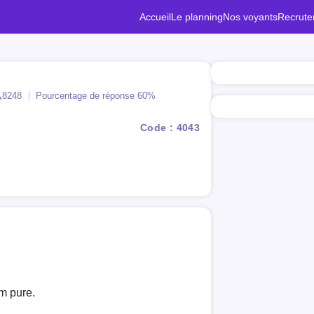
Accueil
Le planning
Nos voyants
Recrut
Pourcentage de réponse
60%
8248
Code : 4043
um pure.