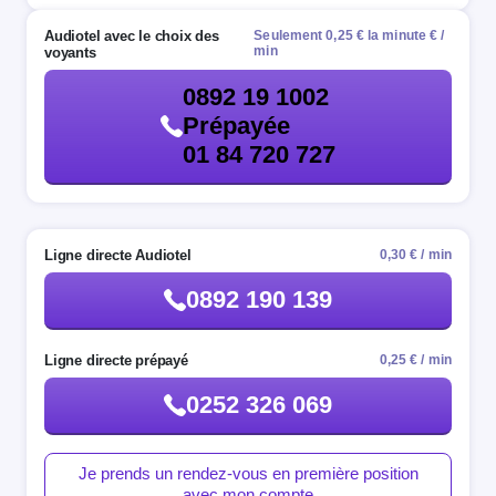
Audiotel avec le choix des
Seulement 0,25 € la minute € /
min
voyants
0892 19 1002
Prépayée
01 84 720 727
Ligne directe Audiotel
0,30 € / min
0892 190 139
Ligne directe prépayé
0,25 € / min
0252 326 069
Je prends un rendez-vous en première position
avec mon compte